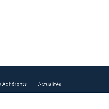
s Adhérents
Actualités
bres
es adhérents