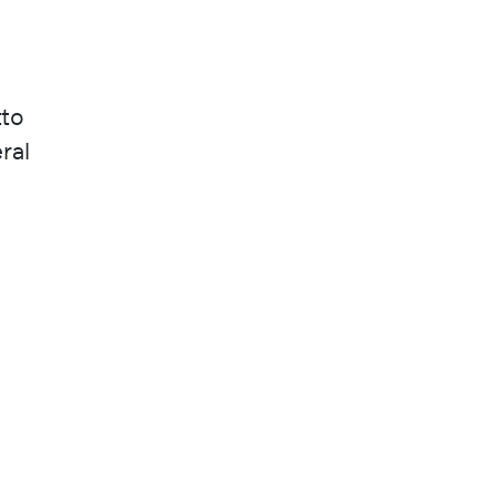
tto
ral