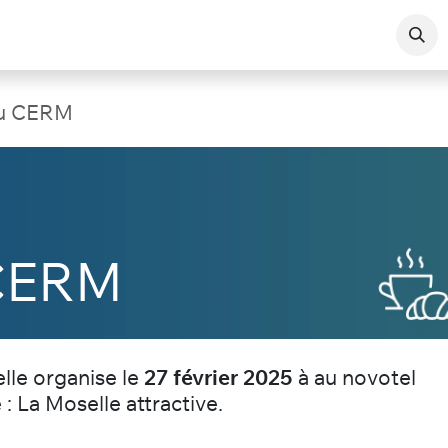
da
Les Adhérents
Actualités
 du CERM
 CERM
lle organise le
27 février 2025
à au novotel
: La Moselle attractive.