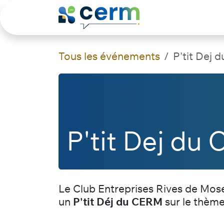
Se rendre au contenu
Le Club
Agen
Tous les événements
P'tit Dej
P'tit Dej du
Le Club Entreprises Rives de Mose
un
P'tit Déj
du CERM
sur le thème 