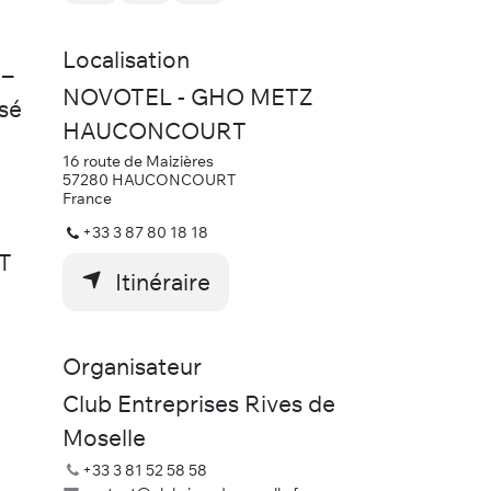
Localisation
 –
NOVOTEL - GHO METZ
isé
HAUCONCOURT
16 route de Maizières
57280 HAUCONCOURT
France
+33 3 87 80 18 18
TT
Itinéraire
Organisateur
Club Entreprises Rives de
Moselle
+33 3 81 52 58 58