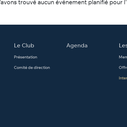
avons trouvé aucun événement planifié pour l'
Le Club
Agenda
Le
Présentation
Mem
Comité de direction
Offr
Inte