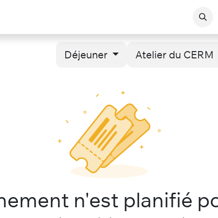
da
Les Adhérents
Actualités
Déjeuner
Atelier du CERM
ment n'est planifié po