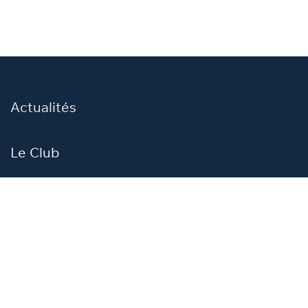
Actualités
Le Club
Présentation
Comité de direction
Agenda
Les Adhérents